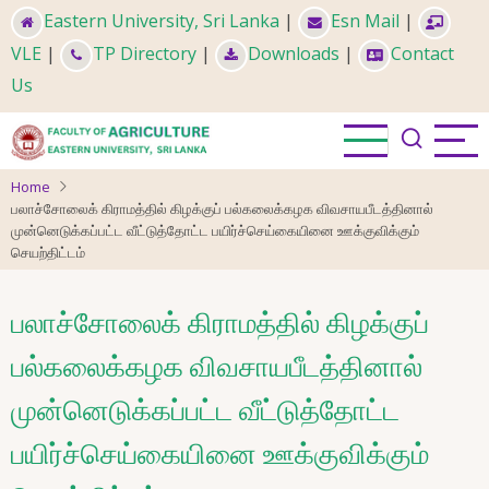
Skip
Eastern University, Sri Lanka
|
Esn Mail
|
to
VLE
|
TP Directory
|
Downloads
|
Contact
main
Us
content
Home
பலாச்சோலைக் கிராமத்தில் கிழக்குப் பல்கலைக்கழக விவசாயபீடத்தினால்
முன்னெடுக்கப்பட்ட வீட்டுத்தோட்ட பயிர்ச்செய்கையினை ஊக்குவிக்கும்
செயற்திட்டம்
பலாச்சோலைக் கிராமத்தில் கிழக்குப்
பல்கலைக்கழக விவசாயபீடத்தினால்
முன்னெடுக்கப்பட்ட வீட்டுத்தோட்ட
பயிர்ச்செய்கையினை ஊக்குவிக்கும்