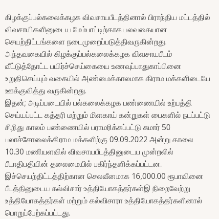
கிழக்குப்பல்கலைக்கழக விவசாயபீடத்தினால் பிராந்திய மட்டத்தில்
விவசாயிகளினுடைய மேம்பாட்டிற்காக பலவகையான
செயற்திட்டங்களை நடைமுறைப்படுத்திவருகின்றது.
அந்தவகையில் கிழக்குப்பல்கலைக்கழக விவசாயபீடம்
வீட்டுத்தோட்ட பயிர்ச்செய்கையை உணவுப்பாதுகாப்பினை
உறுதிசெய்யும் வகையில் அண்மைக்காலமாக கிராம மக்களிடையே
ஊக்குவித்து வருகின்றது.
இதன்; அடிப்படையில் பல்கலைக்கழக பண்ணையில் உற்பத்தி
செய்யப்பட்ட கத்தரி மற்றும் மிளகாய் கன்றுகள் பைகளில் நடப்பட்டு
சிறிது காலம் பண்ணையில் பராமரிக்கப்பட்டு சுமார் 50
பலாச்சோலைக்கிராம மக்களிற்கு 09.09.2022 அன்று காலை
10.30 மணியளவில் விவசாயபீடத்தினுடைய முன்றலில்
பீடாதிபதியின் தலைமையில் பகிர்ந்தளிக்கப்பட்டன.
இச்செயற்திட்டத்திற்கான செலவீனமாக 16,000.00 ரூபாவினை
பீடத்தினுடைய கல்விசார் உத்தியோகத்தர்கள்இ நிறைவேற்று
உத்தியோகத்தர்கள் மற்றும் கல்விசாரா உத்தியோகத்தர்களினால்
பொறுப்பேற்கப்பட்டது.